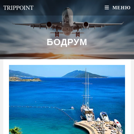
Перейти
TRIPPOINT
МЕНЮ
к
содержимому
БОДРУМ