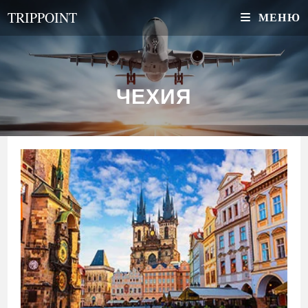
Перейти
TRIPPOINT
МЕНЮ
к
содержимому
ЧЕХИЯ