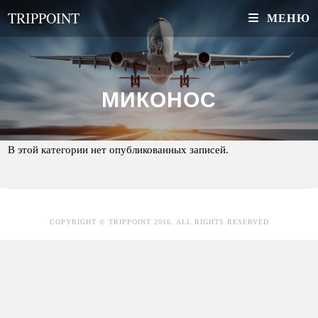
Перейти
TRIPPOINT
МЕНЮ
к
содержимому
МИКОНОС
В этой категории нет опубликованных записей.
COPYRIGHT © TRIPPOINT 2016. ALL RIGHTS RESERVED