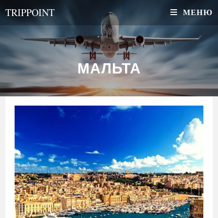
Перейти
TRIPPOINT
МЕНЮ
к
содержимому
МАЛЬТА