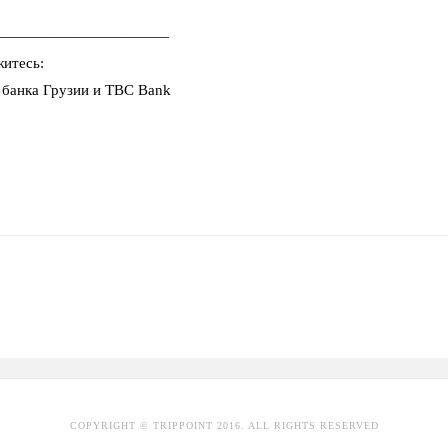
————————————
итесь:
 банка Грузии и TBC Bank
COPYRIGHT © TRIPPOINT 2016. ALL RIGHTS RESERVED