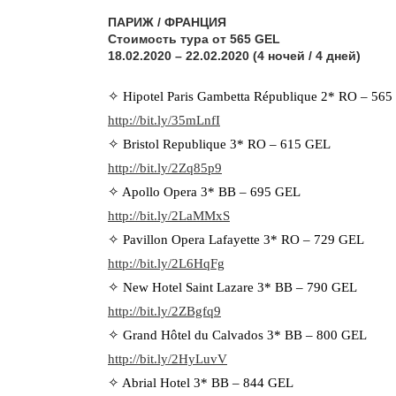
ПАРИЖ / ФРАНЦИЯ
Стоимость тура от 565 GEL
18.02.2020 – 22.02.2020 (4 ночей / 4 дней)
✧ Hipotel Paris Gambetta République 2* RO – 56
http://bit.ly/35mLnfI
✧ Bristol Republique 3* RO – 615 GEL
http://bit.ly/2Zq85p9
✧ Apollo Opera 3* BB – 695 GEL
http://bit.ly/2LaMMxS
✧ Pavillon Opera Lafayette 3* RO – 729 GEL
http://bit.ly/2L6HqFg
✧ New Hotel Saint Lazare 3* BB – 790 GEL
http://bit.ly/2ZBgfq9
✧ Grand Hôtel du Calvados 3* BB – 800 GEL
http://bit.ly/2HyLuvV
✧ Abrial Hotel 3* BB – 844 GEL