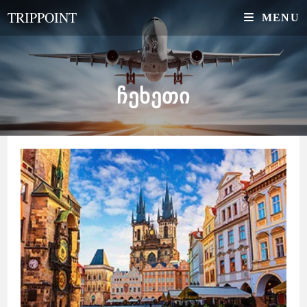
Skip
TRIPPOINT
MENU
to
content
ᲩᲔᲮᲔᲗᲘ