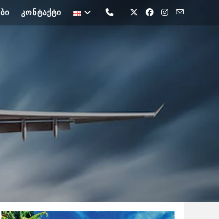
ᲑᲘ
ᲙᲝᲜᲢᲐᲥᲢᲘ