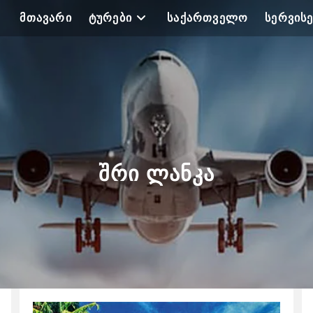
ᲛᲗᲐᲕᲐᲠᲘ
ᲢᲣᲠᲔᲑᲘ
ᲡᲐᲥᲐᲠᲗᲕᲔᲚᲝ
ᲡᲔᲠᲕᲘᲡᲔ
ᲨᲠᲘ ᲚᲐᲜᲙᲐ