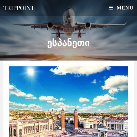
Skip
TRIPPOINT
MENU
to
content
ᲔᲡᲞᲐᲜᲔᲗᲘ