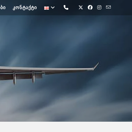
ᲑᲘ
ᲙᲝᲜᲢᲐᲥᲢᲘ