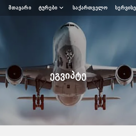
ᲛᲗᲐᲕᲐᲠᲘ
ᲢᲣᲠᲔᲑᲘ
ᲡᲐᲥᲐᲠᲗᲕᲔᲚᲝ
ᲡᲔᲠᲕᲘᲡᲔ
ᲔᲒᲕᲘᲞᲢᲔ