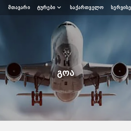
ᲛᲗᲐᲕᲐᲠᲘ
ᲢᲣᲠᲔᲑᲘ
ᲡᲐᲥᲐᲠᲗᲕᲔᲚᲝ
ᲡᲔᲠᲕᲘᲡᲔ
ᲒᲝᲐ