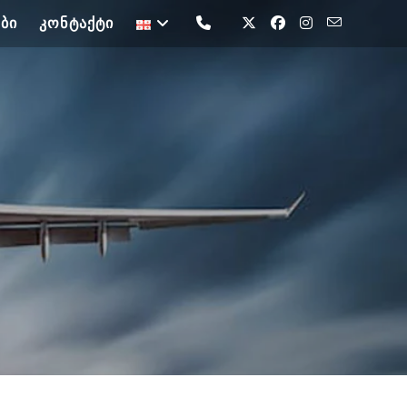
ᲑᲘ
ᲙᲝᲜᲢᲐᲥᲢᲘ