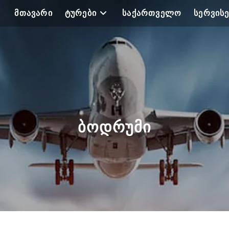
ᲛᲗᲐᲕᲐᲠᲘ
ᲢᲣᲠᲔᲑᲘ
ᲡᲐᲥᲐᲠᲗᲕᲔᲚᲝ
ᲡᲔᲠᲕᲘᲡᲔ
ᲑᲝᲓᲠᲣᲛᲘ